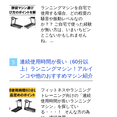
ランニングマシンを自宅で
使用する場合、どの程度の
騒音や振動レベルなの
か？？ ご自宅で使った経験
が無い方は、いまいちピン
とこないかもしれません
高速度
ね。 ...
km/h）
16
連続使用時間が長い（60分以
10
上）ランニングマシン！アルイ
10
ンコや他のおすすめマシン紹介
16
フィットネスやランニング
20
トレーニング向けの「連続
18
使用時間が長いランニング
マシン」を探してい
15
る・・・！ そんな方の為