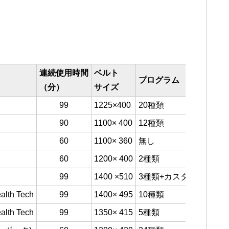
連続使用時間
ベルト
最
プログラム
（分）
サイズ
（
99
1225×400
20種類
90
1100× 400
12種類
60
1100× 360
無し
60
1200× 400
2種類
99
1400 ×510
3種類+カスタム
alth Tech
99
1400× 495
10種類
alth Tech
99
1350× 415
5種類