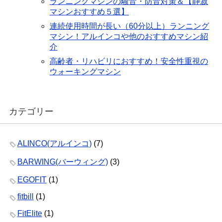
ランニングマシンの騒音・防音対策＆【静寂
マシンおすすめ５選】
連続使用時間が長い（60分以上）ランニング
マシン！アルインコや他のおすすめマシン紹
介
高齢者・リハビリにおすすめ！安全性重視の
ウォーキングマシン
カテゴリー
ALINCO(アルインコ)
(7)
BARWING(バーウィング)
(3)
EGOFIT
(1)
fitbill
(1)
FitElite
(1)